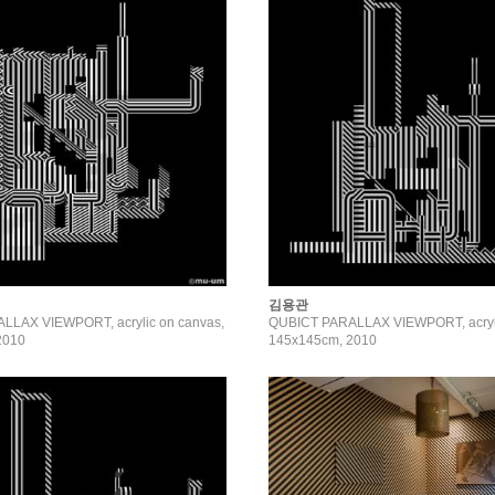
김용관
LLAX VIEWPORT, acrylic on canvas,
QUBICT PARALLAX VIEWPORT, acryli
2010
145x145cm, 2010