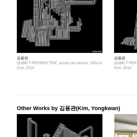
김용관
김용관
QUBICT PERSPECTIVE, acrylic on canvas, 145x14
QUBICT PERSP
5cm, 2010
5cm, 2010
Other Works by 김용관(Kim, Yongkwan)