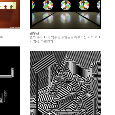
김용관
07
변의 수가 12의 약수인 도형들로 이루어진 시계, 201
2, 영상, 가변크기