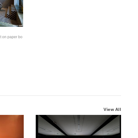
 on paper bo
View All