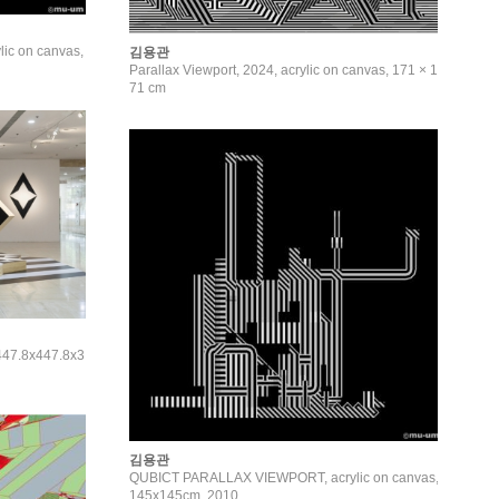
c on canvas,
김용관
Parallax Viewport, 2024, acrylic on canvas, 171 × 1
71 cm
47.8x447.8x3
김용관
QUBICT PARALLAX VIEWPORT, acrylic on canvas,
145x145cm, 2010