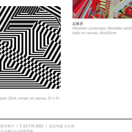
김용관
Obsolete Landscape, Obsolete Lands
crylic on canvas, 80x160cm
port, 2024, Acrylic on canvas, 57 x 57
ㅣ
문의하기
ㅣ T. 02.576.3062 ㅣ
보도자료 수신처
5-서울강남-01676호